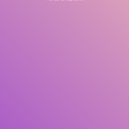
Judul
Pengarang
Subjek
ISBN/ISSN
Tipe Koleksi
Lokasi
GMD